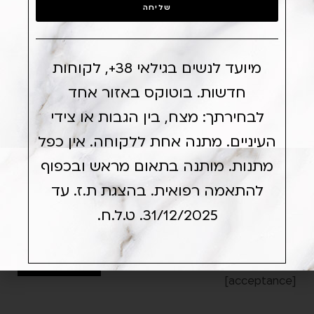
מגיע לכם טיפול בוטוקס מתנה!
גִ
שליחה
י
שׁ
וּ
מיועד לנשים בגילאי 38+, לקוחות
ת
הָ
חדשות. בוטוקס באזור אחד
אֲ
לבחירתך: מצח, בין הגבות או צידי
תָ
ר
העיניים. מתנה אחת ללקוחה. אין כפל
.
מתנות. מותנה בתאום מראש ובכפוף
לִ
פְ
להתאמה רפואית. בהצגת ת.ז. עד
תִ
31/12/2025. ט.ל.ח.
אני מאשר/ת דוא"ל/SMS/משלוח חומר
י
פרסומי
חַ
אני מאשר/ת
ת
דוא"ל/SMS/משלוח חומר פרסומי
תַּ
[acceptance]
פְ
תכנית זו הינה תכנית אנטי-אייג'ינג ועל כן, מיועדת
רִ
ללקוחות מגיל 38+ בלבד.