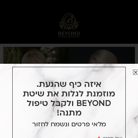
בְּ
אֲ
תָ
ר
זֶ
ה
מֻ
פְ
עֶ
לֶ
ת
מַ
איזה כיף שהגעת.
עֲ
מוזמנת לגלות את שיטת
רֶ
BEYOND ולקבל טיפול
כֶ
ת
מתנה!
היום אני נראית
"
מלאי פרטים ונשמח לחזור
V
A