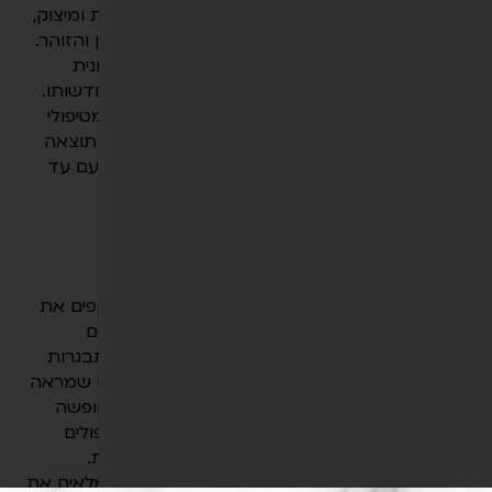
חידוש מרקם העור המעניקים לחות, הזנה, גמישות ומיצוק,
ומאפשרים להשיב לעור הפנים את המראה הקורן והזוהר.
הטיפול מבוצע על ידי הזרקת של חומצה היאלורונית
מוצלבת טבעית המזינה את העור ומסייעת להתחדשותו.
הטיפול מומלץ לכל אישה מעל גיל 50 והנו אחד מטיפולי
הדגל של קליניקות BEYOND מאחר וניתן לראות תוצאה
מייד בסיום ההזרקה. את הטיפול מומלץ לבצע פעם עד
פעמיים בשנה.
הסיבה – מראה עיניים עייף
העיניים הן ראי הנפש של האדם, דרכיהן אנו משקפים את
הבכי, השמחה, הפחד והצחוק. כל אלו לצד שינויים
ברקמות השומן המתחוללים בעקבות תהליכי התבגרות
משאירים עלינו סימנים והחל מגיל 50 אנו מבחינים שמראה
העיניים עייף וכבד גם אחרי שנת לילה ארוכה או חופשה
מפנקת. במיוחד לבעיה זו פותחו ב BEYOND טיפולים
משולבים הנותנים פתרון טבעי עם תוצאות מיידיות.
באמצעות הזרקה של חומצה היאלורונית, אנו ממלאים את