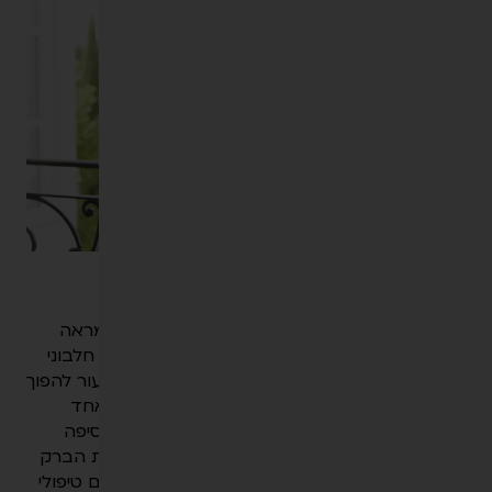
י
ט
הֵ
נְּ
גִ
י
שׁ
וּ
ת
לְ
חַ
ץ
הסיבה- מראה עור אפרורי ועייף
A
L
במשך השנים מאבד עורנו מרכיבים החשובים למראה
T
ולחיוניות שלו, מסבירה אנה – חומצה היאלורונית, חלבוני
+
קולגן וגם אלסטין – איבוד מרכיבים אלו גורמים לעור להפוך
0
ליבש, אפרורי, עייף וחסר ברק. מרקם העור הוא אחד
המאפיינים המשפיעים ביותר על מראה הפנים מוסיפה
אנה, ונשים רבות מחפשות פתרון שיחזיר לעור את הברק
והחיוניות שאבדו לו. בקליניקות BEYOND מבצעים טיפולי