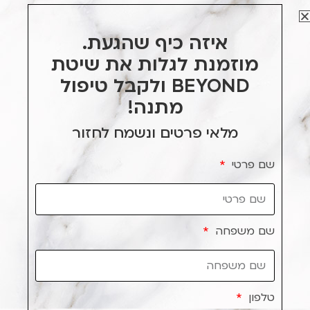
שקעי העיניים ומטשטשים את המראה העייף לצד זה אנו
מטפלים בקמטוטים בצידי העיניים והתוצאה היא מראה
איזה כיף שהגעת.
עיניים פתוח, ערני וזוהר המאיר את כל הפנים. שיטות
ההזרקה הייחודיות שפותחו ב – BEYOND בשילוב מגוון
מוזמנת לגלות את שיטת
חומרים מאפשרים לנו לדייק את הטיפול לכל אחת ואחת
BEYOND ולקבל טיפול
בהתאם למבנה העין הייחודי שלה לצד רצונותיה
מתנה!
ותחושותיה. תוצאות הטיפול הנן מיידיות כאשר התוצאה
הסופית מתקבלת תוך שבועיים בלבד.
מלאי פרטים ונשמח לחזור
הסיבה – מראה פנים עצוב או כועס
שם פרטי
לקוחות רבים מגיעות אלינו לקליניקה משתפת אנה,
ומתלוננות שלמרות שהן מרגישות שמחות ומחויכות
למעשה הסביבה רואה אותן ככעוסות או עצובות. הסיבה
לכך, מסבירה אנה שעם השנים אנו מאבדים חומצה
שם משפחה
היאלורונית מאזור השפתיים – הן הופכות לדקות ומקווצות
,לזה מתווספים קמטי המריונטה- קמטים היורדים מזווית
הפה לסנטר ויוצרים מראה של שפתיים עצובות וכעוסות.
באמצעות מילוי עדין של קמט המריונטה והשפתיים אנו
טלפון
יודעים להשיב לשפתיים את הנפח שהיה להם, לטשטש