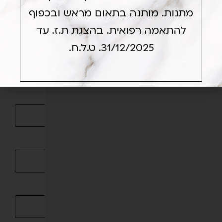
מתנות. מותנה בתאום מראש ובכפוף
צור קשר
להתאמה רפואית. בהצגת ת.ז. עד
שם פרטי
31/12/2025. ט.ל.ח.
שם משפחה
טלפון
אימייל