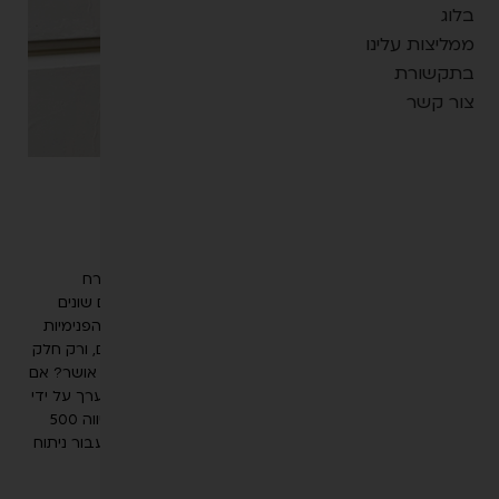
הַ
בלוג
נְ
ממליצות עלינו
גָּ
בתקשורת
שָׁ
ת
צור קשר
אָ
תָ
רִ
האם יש קשר בין יופי לאושר?
י
ם
"
יולי 19, 2023
האם אנשים ששלמים עם המראה החיצוני שלהם הם בהכרח
.
מאושרים יותר? ובכן, תלוי את מי שואלים. בעוד שמחקרים שונים
הַ
מעידים על כך שחיצוניות בהחלט משפיעה על התחושות הפנימיות
מְּ
שלנו, פסיכולוג קליני מבהיר: "אושר מורכב מהיבטים רבים, ורק חלק
סַ
מהם קשורים לגורמים חיצוניים" האם יופי חיצוני משפיע על אושר? אם
יַּ
לשפוט לפי המחקר הבא, התשובה היא – כן. המחקר שנערך על ידי
עַ
מומחים לפסיכולוגיה מאוניברסיטת "רואר" שבגרמניה, השווה 500
ת
אנשים שעברו ניתוח פלסטי, מול כ-260 אנשים ששקלו לעבור ניתוח
לִ
כזה ועוד
נְ