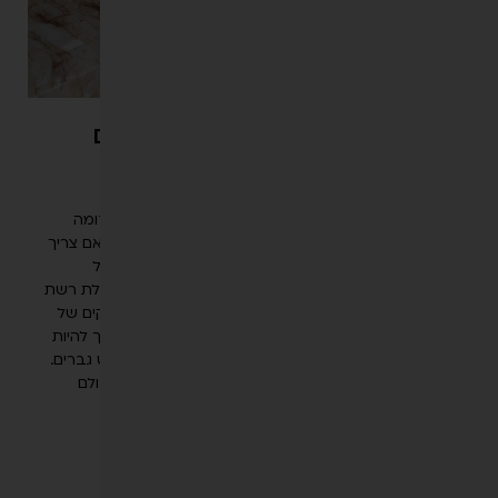
מיתוסים אודות טיפולים אסתטיים
ספטמבר 16, 2020
הזרקות בעולם הביוטי קיימות כבר למעלה מ-30 שנים ודומה
שהביקוש רק הולך וגדל, לצד לא מעט מיתוסים בנושא. האם צריך
משכנתא לבוטוקס, האם הוא משתק הבעות ומה זה בכלל
אדריכלית יופי? פנינו לאנה ברנובסקי, אדריכלית היופי ובעלת רשת
קליניקות BEYOND, שתעשה לנו סדר ותתקן לנו את הסדקים של
המיתוסים הגדולים בעולם ההזרקות "לעשות בוטוקס" הפך להיות
סלנג שגור ויומיומי בקרב נשות ישראל והעולם וגם לא מעט גברים.
קשה להאמין שעד לא מזמן בוטוקס היה מוכר בעיקר בעולם
הרפואה וטיפל בבעיות
קראי עוד >>>