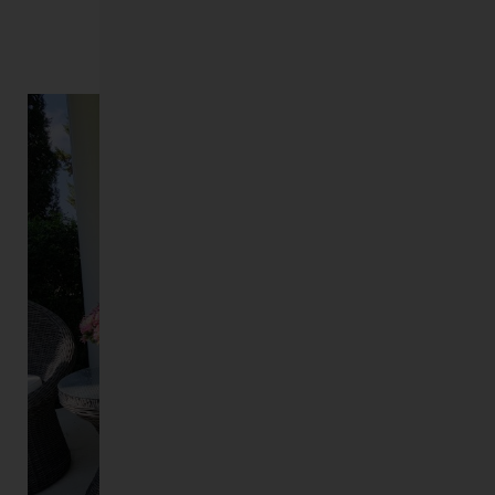
גִ
קראי עוד >>>
י
שׁ
וּ
ת
הָ
אֲ
תָ
ר
.
לִ
פְ
תִ
י
חַ
ת
תַּ
פְ
רִ