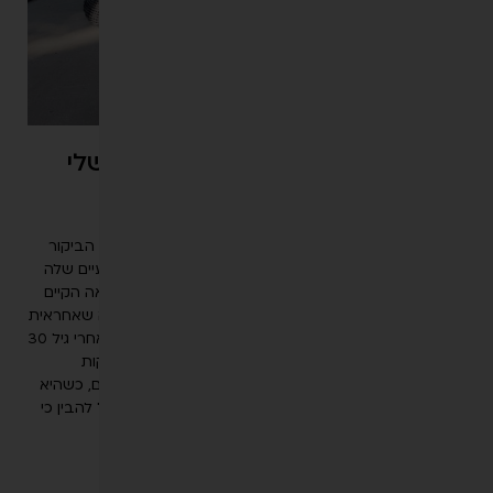
י
ט
הֵ
נְּ
גִ
י
שׁ
המראה שלי הינו כרטיס הביקור שלי
וּ
ת
דצמבר 28, 2020
לְ
"המראה שלי והתוצאות הטבעיות אליהן הגעתי הם כרטיס הביקור
חַ
שלי." היא מאמינה שלכל אישה יש את היופי והקסם הטבעיים שלה
ץ
ומטרת הטיפולים האסתטיים היא לשמר ולשפר את המראה הקיים
A
של כל מי שחפצה בכך: הכירו את אנה ברנובסקי, האישה שאחראית
L
למראה הצעיר והזוהר של לא מעט נשים בישראל. קצת אחרי גיל 30
T
בחרה אנה ברנובסקי, אדריכלית יופי ובעלת רשת הקליניקות
+
BEYOND, להתחיל את הטיפול האסתטי הראשון שלה. היום, כשהיא
0
נושקת לשנתה ה-50, מספיק מבט חולף בדמותה בשביל להבין כי
כנראה בחרה נכון.
קראי עוד >>>