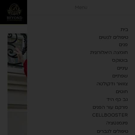
בְּ
Menu
אֲ
תָ
תפריט
ר
בית
זֶ
טיפולים לנשים
ה
פנים
מֻ
פְ
חומצה היאלורונית
עֶ
בוטוקס
לֶ
עיניים
ת
שפתיים
מַ
צוואר ודקולטה
עֲ
חוטים
רֶ
גב כף היד
כֶ
ת
מרקם עור הפנים
"
CELLBOOSTER
V
פיגמנטציה
A
טיפולים לגברים